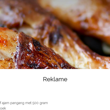
Reklame
 of ajam pangang met 500 gram
poek