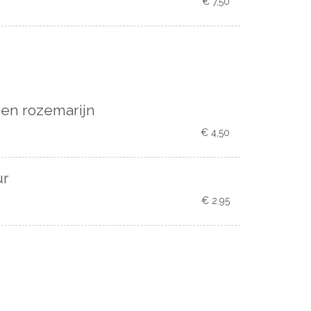
€ 7,50
 en rozemarijn
€ 4,50
ur
€ 2.95