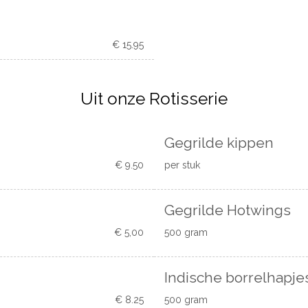
€ 15.95
Uit onze Rotisserie
Gegrilde kippen
€ 9.50
per stuk
Gegrilde Hotwings
€ 5,00
500 gram
Indische borrelhapje
€ 8.25
500 gram