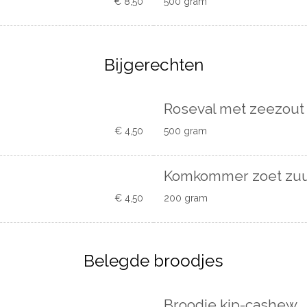
€ 8,50
500 gram
Bijgerechten
Roseval met zeezout
€ 4,50
500 gram
Komkommer zoet zu
€ 4,50
200 gram
Belegde broodjes
Broodje kip-cashew