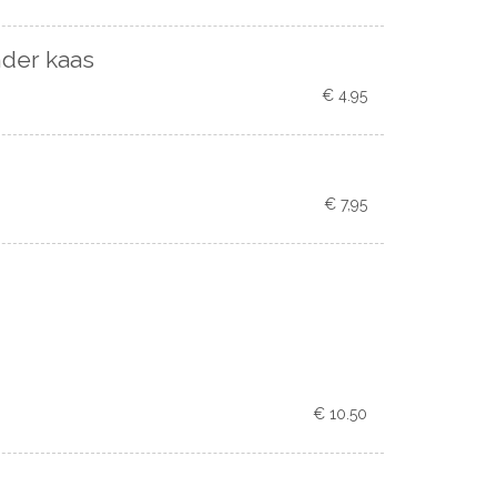
nder kaas
€ 4.95
€ 7,95
€ 10.50