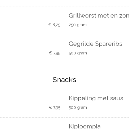
Grillworst met en zo
€ 8,25
250 gram
Gegrilde Spareribs
€ 7.95
500 gram
Snacks
Kippeling met saus
€ 7,95
500 gram
Kiploempia