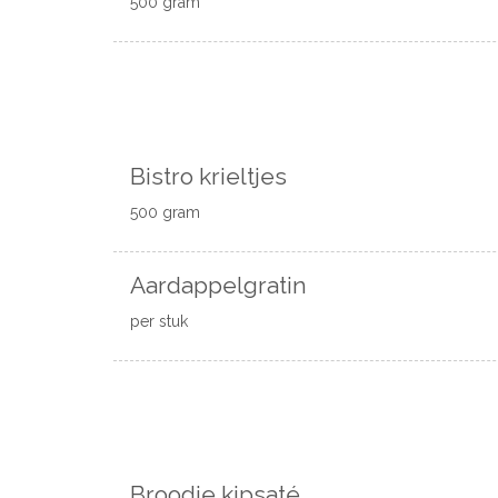
500 gram
Bistro krieltjes
500 gram
Aardappelgratin
per stuk
Broodje kipsaté