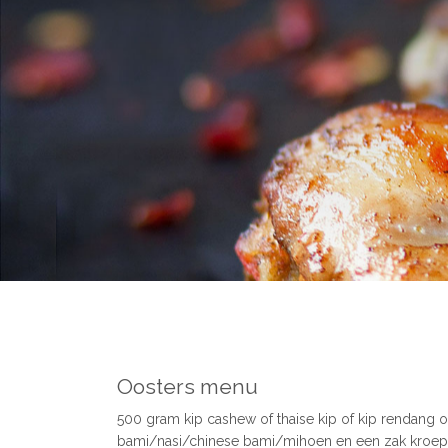
Oosters menu
500 gram kip cashew of thaise kip of kip rendang
bami/nasi/chinese bami/mihoen en een zak kroe