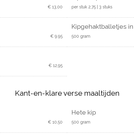
€ 13,00
per stuk 2,75 | 3 stuks
Kipgehaktballetjes in
€ 9.95
500 gram
€ 12,95
Kant-en-klare verse maaltijden
Hete kip
€ 10,50
500 gram